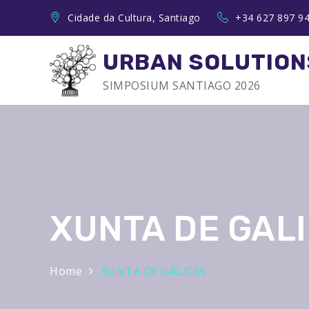
Skip
Cidade da Cultura, Santiago
+34 627 897 9
to
content
URBAN SOLUTION
SIMPOSIUM SANTIAGO 2026
XUNTA DE GALI
Home
XUNTA DE GALICIA