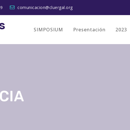
49
comunicacion@cluergal.org
S
SIMPOSIUM
Presentación
2023
CIA