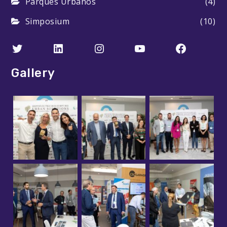
Parques Urbanos
(4)
Simposium
(10)
Twitter
LinkedIn
Instagram
YouTube
Faceboo
Gallery