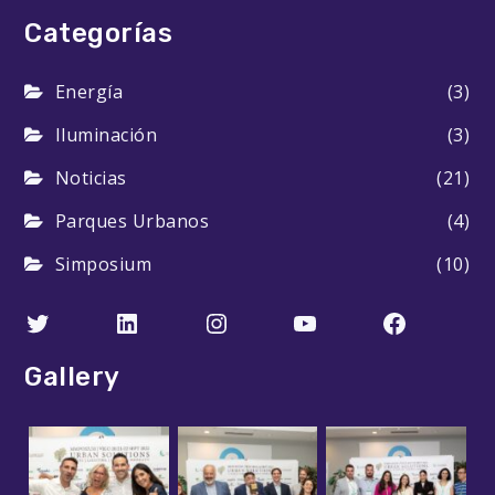
Categorías
Energía
(3)
Iluminación
(3)
Noticias
(21)
Parques Urbanos
(4)
Simposium
(10)
Twitter
LinkedIn
Instagram
YouTube
Faceboo
Gallery